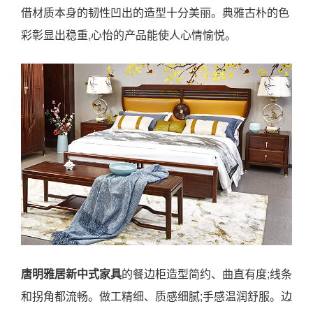
借材质本身的韧性凹出的造型十分美丽。典雅古朴的色
彩彰显出稳重,心怡的产品能使人心情愉悦。
唐明雅居新中式家具
的餐边柜造型简约、曲直有度;线条
和拐角都流畅。做工精细、质感细腻;手感温润舒服。边