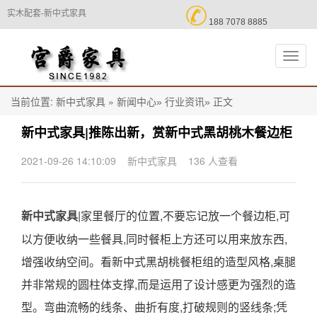

实木配套-新中式家具
188 7078 8885
切
换
导
航
当前位置:
»
正文
新中式家具
新闻中心»
行业资讯»
新中式家具|推陈出新，赏新中式黑胡桃木餐边柜
2021-09-26 14:10:09
新中式家具
136 人查看
|家里餐厅的位置,不要忘记放一个餐边柜,可
新中式家具
以方便收纳一些餐具,同时餐柜上方还可以用来放东西,
增强收纳空间。看新中式黑胡桃餐柜组的造型风格,桌腿
并非常规的圆柱体支撑,而是运用了设计感更为强烈的造
型。弯曲流畅的线条、曲折有度,打破规则的竖线条;凭