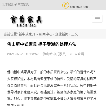

实木配套-新中式家具
188 7078 8885
切
换
导
航
当前位置:
»
正文
新中式家具
新闻中心»
企业新闻»
佛山新中式家具 柜子受潮的处理方法
2021-07-29 10:23:57
佛山新中式家具
76 人查看
对于一般的木质家具来说，最怕的是什么呢？
佛山新中式家具
大家都知道，木材具有湿涨干缩的特性，受潮的家具的材质不
仅会膨胀变形，而且还会出现发霉等一系列状况，家中的柜子
发霉对很多家庭来说，都遇见过，甚至很多家庭的柜子经常发
霉。那么，接下来
小编为大家介绍家里柜子发
佛山新中式家具
霉怎么处理。