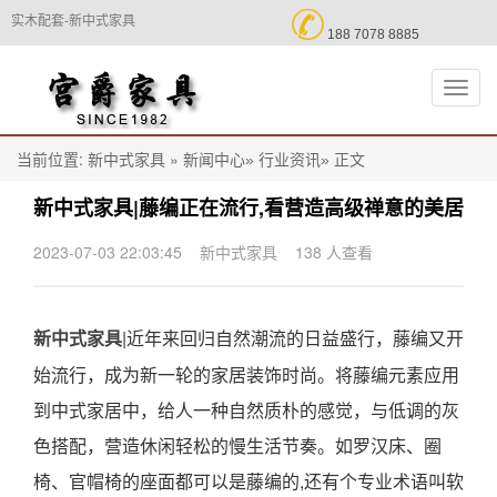

实木配套-新中式家具
188 7078 8885
切
换
导
航
当前位置:
»
正文
新中式家具
新闻中心»
行业资讯»
新中式家具|藤编正在流行,看营造高级禅意的美居
2023-07-03 22:03:45
新中式家具
138 人查看
|近年来回归自然潮流的日益盛行，藤编又开
新中式家具
始流行，成为新一轮的家居装饰时尚。将藤编元素应用
到中式家居中，给人一种自然质朴的感觉，与低调的灰
色搭配，营造休闲轻松的慢生活节奏。如罗汉床、圈
椅、官帽椅的座面都可以是藤编的,还有个专业术语叫软