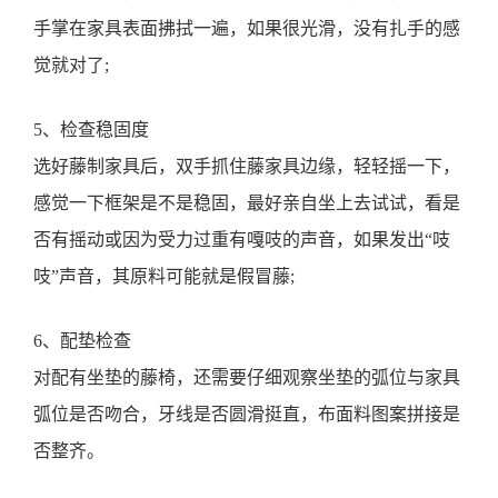
手掌在家具表面拂拭一遍，如果很光滑，没有扎手的感
觉就对了;
5、检查稳固度
选好藤制家具后，双手抓住藤家具边缘，轻轻摇一下，
感觉一下框架是不是稳固，最好亲自坐上去试试，看是
否有摇动或因为受力过重有嘎吱的声音，如果发出“吱
吱”声音，其原料可能就是假冒藤;
6、配垫检查
对配有坐垫的藤椅，还需要仔细观察坐垫的弧位与家具
弧位是否吻合，牙线是否圆滑挺直，布面料图案拼接是
否整齐。