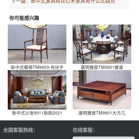
下一篇：
新中式家具桃花心木家具有什么优缺点
你可能感兴趣
新中式餐椅TM9903-有扶手
唐明雅居TM9901餐桌
新中式沙发9911新款2021
唐明雅居TM9901大方几
全国客服热线：
在线客服：