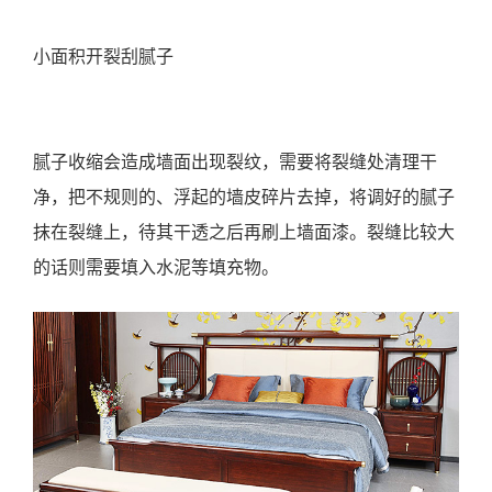
小面积开裂刮腻子
腻子收缩会造成墙面出现裂纹，需要将裂缝处清理干
净，把不规则的、浮起的墙皮碎片去掉，将调好的腻子
抹在裂缝上，待其干透之后再刷上墙面漆。裂缝比较大
的话则需要填入水泥等填充物。