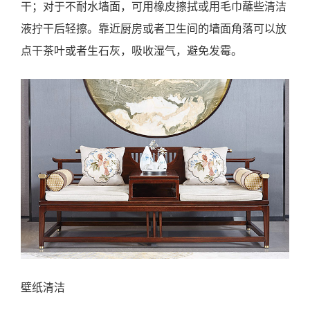
干；对于不耐水墙面，可用橡皮擦拭或用毛巾蘸些清洁
液拧干后轻擦。靠近厨房或者卫生间的墙面角落可以放
点干茶叶或者生石灰，吸收湿气，避免发霉。
壁纸清洁