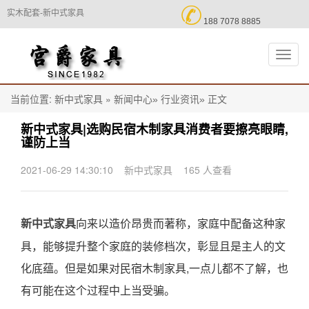

实木配套-新中式家具
188 7078 8885
切
换
导
航
当前位置:
»
正文
新中式家具
新闻中心»
行业资讯»
新中式家具|选购民宿木制家具消费者要擦亮眼睛,
谨防上当
2021-06-29 14:30:10
新中式家具
165 人查看
向来以造价昂贵而著称，家庭中配备这种家
新中式家具
具，能够提升整个家庭的装修档次，彰显且是主人的文
化底蕴。但是如果对民宿木制家具,一点儿都不了解，也
有可能在这个过程中上当受骗。