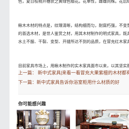
色，夏日枝稍开穗状之黄绿色细花。花单性，雌雄同株。花后
楸木木材的特点是，纹理清晰，结构细而匀，耐腐朽强，不变
的首选木材，是世人鉴赏之材，用其木材制作的明式家具，既
水土不服、干裂、变型、开缝所达不到的品质，在冒充红木家
目前家具市场上，用楸木制作的实木家具面市以来，以其坚实
上一篇：
新中式家具|来看一看冒充大果紫檀的木材都
下一篇：
新中式家具告诉你浴室柜用什么材质的好
你可能感兴趣