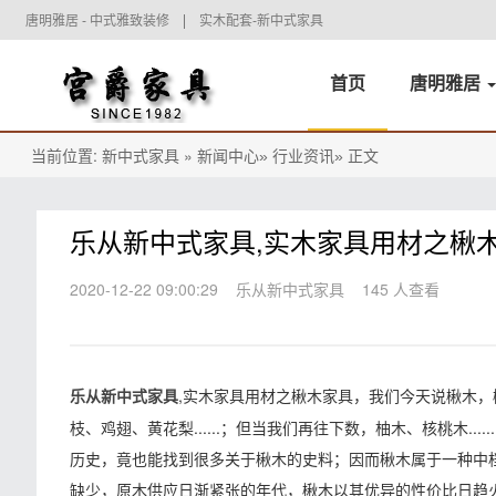
唐明雅居 - 中式雅致装修
实木配套-新中式家具
首页
唐明雅居
当前位置:
»
正文
新中式家具
新闻中心»
行业资讯»
乐从新中式家具,实木家具用材之楸
2020-12-22 09:00:29
乐从新中式家具
145 人查看
,实木家具用材之楸木家具，我们今天说楸木
乐从新中式家具
枝、鸡翅、黄花梨......；但当我们再往下数，柚木、核桃木.
历史，竟也能找到很多关于楸木的史料；因而楸木属于一种中
缺少，原木供应日渐紧张的年代，楸木以其优异的性价比日趋