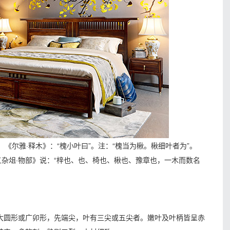
。《尔雅·释木》：“槐小叶曰”。注：“槐当为楸。楸细叶者为”。
五杂俎·物部》说：“梓也、也、椅也、楸也、豫章也，一木而数名
大圆形或广卯形，先端尖，叶有三尖或五尖者。嫩叶及叶柄皆呈赤