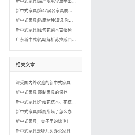
新
中式家具|最严限电令重拳出击,东北拉闸限电 这三点才是真实原因
新
中式家具|第47届名家具展邀您共生共建！
新
中式家具|防腐树种知识,你想了解的都在这儿
新
中式家具|缅甸花梨木官帽椅的香味对人体有什么好处?
广
东新中式家具|解析苏拉威西条纹乌木,名贵于是顶级家具?
相关文章
深受国内外欢迎的新中式家具
新中式家具 藤制家具的保养
新
中式家具|介绍花枝木、花枝木新中式沙发好不好?
新中式家具|蹲厕所堵了怎么办
新中式家具，骨子里的惊艳！
新
中式家具去哪儿买办公家具便宜以及买办公家具性价比高