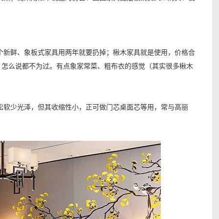
个新鲜、象板式家具用两年就要扔掉；楸木家具就是使用，价格合
..，怎么说都不为过。有点象家常菜、粗布衣的感觉（其实很多楸木
松软少光泽，但其收缩性小，正可做门芯桌面芯等用，常与高丽