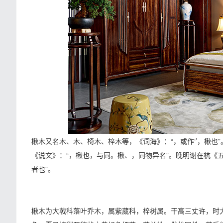
楸木又名木、木、椅木、梓木等，《词海》：“，或作‘’，楸也”
《说文》：“，楸也，与同。楸、，同物异名”。晚明谢在杭《
者也”。
楸木为大戟科落叶乔木，属紫葳科，梓树属。干高三丈许，时