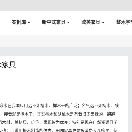
案例库
新中式家具
欧美家具
整木学
木家具
，楸木在我国应用远不如榆木、榉木来的广泛；名气远不如楠木、酸
.....，接着就是楸木了；其实楸木和胡桃木是有着很多因缘的，翻翻
档木材，其材质、价位、表现皆为优良；特别是现在自然资源日渐
火热；而采用楸木制造的仿古、田园家具更是被消费大众购买、使