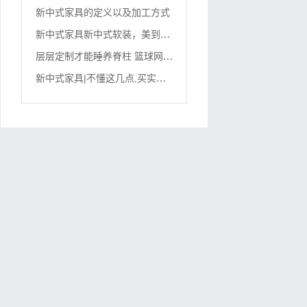
新中式家具的定义以及加工方式
新
中式家具新中式软装，美到沁人心扉
层
层定制才能睡养脊柱 篮球网红Jayme向运动人群力荐积彩
新
中式家具|不懂这几点,买实木家具被套路的就是你!