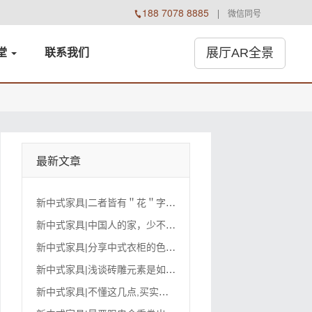
188 7078 8885

微信同号
展厅AR全景
堂
联系
我们
最新文章
新
中式家具|二者皆有＂花＂字,分享巴花vs缅花木材知识
新
中式家具|中国人的家，少不了一套红木沙发
新
中式家具|分享中式衣柜的色彩搭配技巧
新
中式家具|浅谈砖雕元素是如何运用在室内装修中
新
中式家具|不懂这几点,买实木家具被套路的就是你!